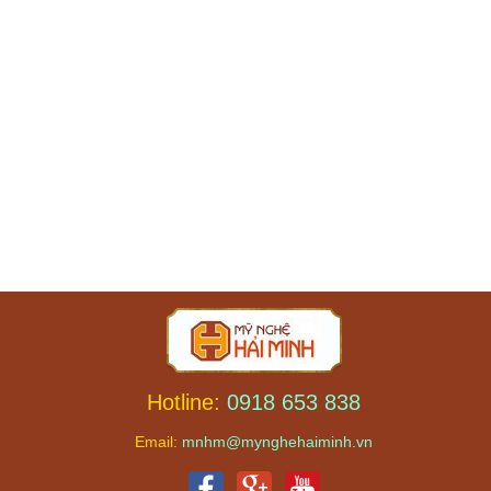
Hotline:
0918 653 838
Email:
mnhm@mynghehaiminh.vn