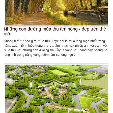
Những con đường mùa thu ấm nồng - đẹp trên thế
giới
Không biết từ bao giờ, mùa thu được coi là mùa lãng mạn nhất trong
năm, xuất hiện nhiều trong thơ ca, âm nhạc hay nhiếp ảnh và tranh vẽ.
Mùa thu với những con đường trải đầy lá vàng rơi, hàng cây phong đỏ
lung linh trong nắng vàng ruộm làm se lòng người m