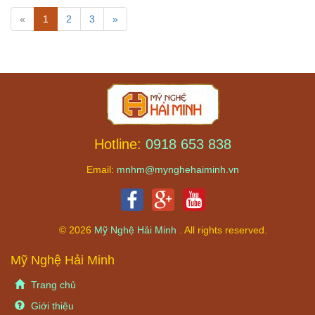
«
1
2
3
»
Hotline:
0918 653 838
Email:
mnhm@mynghehaiminh.vn
© 2026
Mỹ Nghệ Hải Minh
. All rights reserved.
Mỹ Nghệ Hải Minh
Trang chủ
Giới thiệu