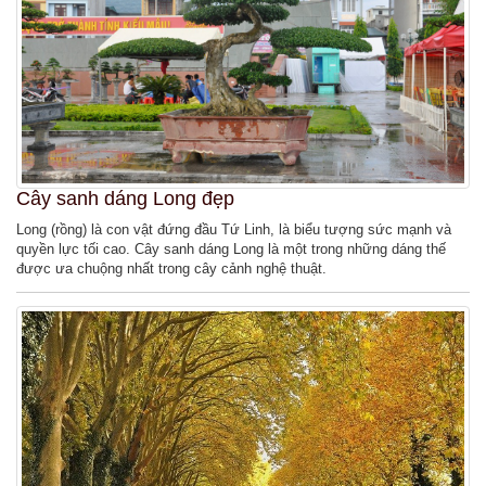
Cây sanh dáng Long đẹp
Long (rồng) là con vật đứng đầu Tứ Linh, là biểu tượng sức mạnh và
quyền lực tối cao. Cây sanh dáng Long là một trong những dáng thế
được ưa chuộng nhất trong cây cảnh nghệ thuật.