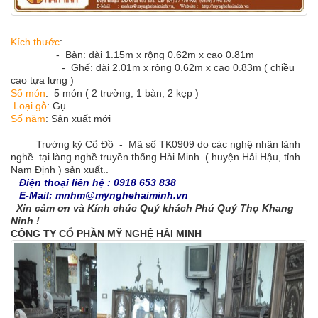
Kích thước
:
- Bàn: dài 1.15m x rộng 0.62m x cao 0.81m
- Ghế: dài 2.01m x rộng 0.62m x cao 0.83m ( chiều
cao tựa lưng )
Số món
: 5 món ( 2 trường, 1 bàn, 2 kẹp )
Loại gỗ
: Gụ
Số năm
: Sản xuất mới
Trường kỷ Cổ Đồ - Mã số TK0909 do các nghệ nhân lành
nghề tại làng nghề truyền thống Hải Minh ( huyện Hải Hậu, tỉnh
Nam Định ) sản xuất..
Điện thoại liên hệ : 0918 653 838
E-Mail: mnhm@mynghehaiminh.vn
Xin cảm ơn và Kính chúc Quý khách Phú Quý Thọ Khang
Ninh !
CÔNG TY CỔ PHẦN MỸ NGHỆ HẢI MINH