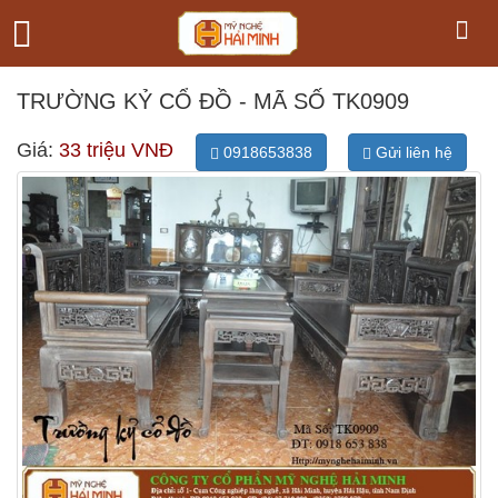
TRƯỜNG KỶ CỔ ĐỒ - MÃ SỐ TK0909
Giá:
33 triệu VNĐ
0918653838
Gửi liên hệ