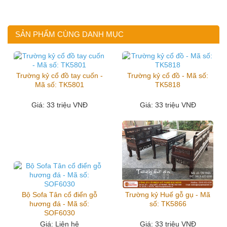
SẢN PHẨM CÙNG DANH MỤC
Trường kỷ cổ đồ tay cuốn -
Trường kỷ cổ đồ - Mã số:
Mã số: TK5801
TK5818
Giá
: 33 triệu VNĐ
Giá
: 33 triệu VNĐ
Bộ Sofa Tân cổ điển gỗ
Trường kỷ Huế gỗ gụ - Mã
hương đá - Mã số:
số: TK5866
SOF6030
Giá
: Liên hệ
Giá
: 33 triệu VNĐ