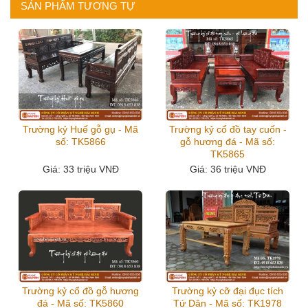
SẢN PHẨM TƯƠNG TỰ
Trường kỷ Huế gỗ gụ - Mã
Trường kỷ cổ đồ tay cuốn -
số: TK5866
gỗ hương đá - Mã số:
TK5865
Giá
: 33 triệu VNĐ
Giá
: 36 triệu VNĐ
Trường kỷ cổ đồ gỗ hương
Trường kỷ cỡ đại đục tích
đá - Mã số: TK5860
Tứ Dân - Mã số: TK1978