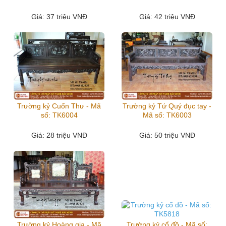
Giá
: 37 triệu VNĐ
Giá
: 42 triệu VNĐ
Trường kỷ Cuốn Thư - Mã
Trường kỷ Tứ Quý đục tay -
số: TK6004
Mã số: TK6003
Giá
: 28 triệu VNĐ
Giá
: 50 triệu VNĐ
Trường kỷ Hoàng gia - Mã
Trường kỷ cổ đồ - Mã số: