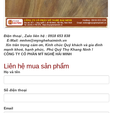
Điện thoại , Zalo liên hệ : 0918 653 838
E-Mail: mnhm@mynghehaiminh.vn
Xin trân trọng cảm ơn, Kính chúc Quý khách và gia đình
mạnh khoẻ, hạnh phúc, Phú Quý Thọ Khang Ninh !
CÔNG TY CỔ PHẦN MỸ NGHỆ HẢI MINH
Liên hệ mua sản phẩm
Họ và tên
Số điện thoại
Email