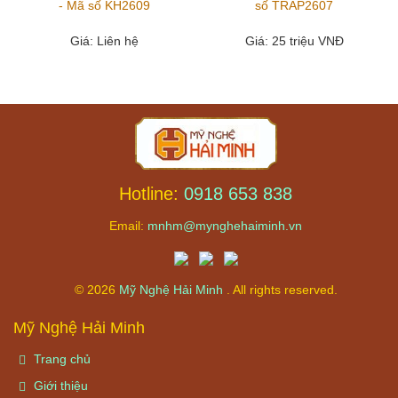
- Mã số KH2609
số TRAP2607
Giá
: Liên hệ
Giá
: 25 triệu VNĐ
Hotline:
0918 653 838
Email:
mnhm@mynghehaiminh.vn
© 2026
Mỹ Nghệ Hải Minh
. All rights reserved.
Mỹ Nghệ Hải Minh
Trang chủ
Giới thiệu