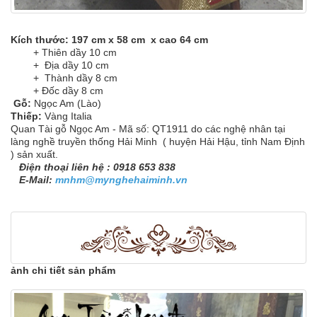
Kích thước: 197 cm x 58 cm x cao 64 cm
+ Thiên dầy 10 cm
+ Địa dầy 10 cm
+ Thành dầy 8 cm
+ Đốc dầy 8 cm
Gỗ:
Ngọc Am (Lào)
Thiếp:
Vàng Italia
Quan Tài gỗ Ngọc Am - Mã số: QT1911 do các nghệ nhân tại
làng nghề truyền thống Hải Minh ( huyện Hải Hậu, tỉnh Nam Định
) sản xuất.
Điện thoại liên hệ : 0918 653 838
E-Mail:
mnhm@mynghehaiminh.vn
ảnh chi tiết sản phẩm