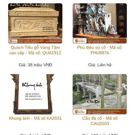
Quách Tiểu gỗ Vàng Tâm
Phù điêu sứ cổ - Mã số:
cao cấp - Mã số: QUA1912
PHU8876
Giá
: 38 triệu VNĐ
Giá
: Liên hệ
Khung ảnh - Mã số KA2631
Cầu đá cổ - Mã số
CAU2503