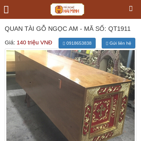
QUAN TÀI GỖ NGỌC AM - MÃ SỐ: QT1911
Giá:
140 triệu VNĐ
0918653838
Gửi liên hệ