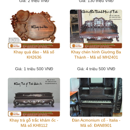
Giá
: 2 triệu VNĐ
Giá
: 130 triệu VNĐ
Khay quả đào - Mã số
Khay chén hình Giường Ba
KH2636
Thành - Mã số MH2401
Giá
: 1 triệu 500 VNĐ
Giá
: 4 triệu 500 VNĐ
Khay trà gỗ trắc khảm ốc -
Đàn Acmonium cổ - Italia -
Mã số:KH8112
Mã số: ĐAN8901