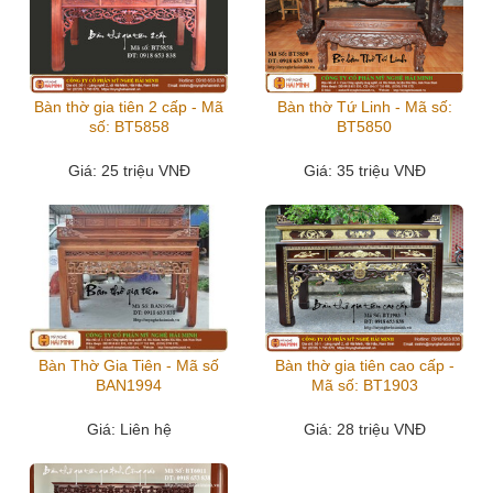
Bàn thờ gia tiên 2 cấp - Mã
Bàn thờ Tứ Linh - Mã số:
số: BT5858
BT5850
Giá
: 25 triệu VNĐ
Giá
: 35 triệu VNĐ
Bàn Thờ Gia Tiên - Mã số
Bàn thờ gia tiên cao cấp -
BAN1994
Mã số: BT1903
Giá
: Liên hệ
Giá
: 28 triệu VNĐ