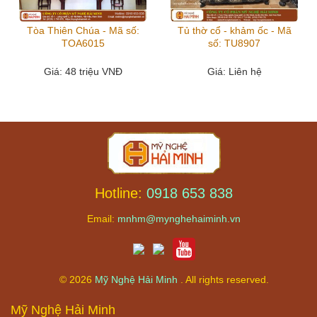
Tòa Thiên Chúa - Mã số:
Tủ thờ cổ - khảm ốc - Mã
TOA6015
số: TU8907
Giá
: 48 triệu VNĐ
Giá
: Liên hệ
Hotline:
0918 653 838
Email:
mnhm@mynghehaiminh.vn
© 2026
Mỹ Nghệ Hải Minh
. All rights reserved.
Mỹ Nghệ Hải Minh