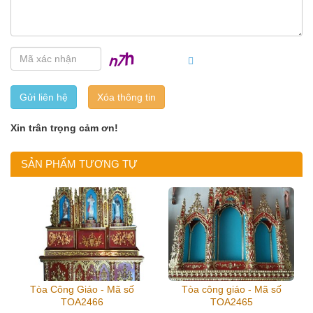
Gửi liên hệ
Xin trân trọng cảm ơn!
SẢN PHẨM TƯƠNG TỰ
Tòa Công Giáo - Mã số
Tòa công giáo - Mã số
TOA2466
TOA2465