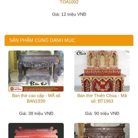
TOA1002
Giá
: 12 triệu VNĐ
SẢN PHẨM CÙNG DANH MỤC
Bàn thờ cao cấp - MÃ số
Bàn thờ Thiên Chúa - Mã
BAN1930
số: BT1963
Giá
: 38 triệu VNĐ
Giá
: 90 triệu VNĐ