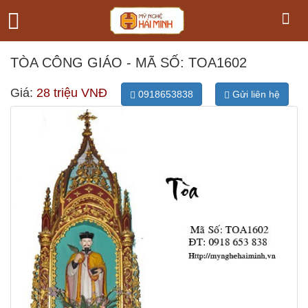
TÒA CÔNG GIÁO - MÃ SỐ: TOA1602
Giá:
28 triệu VNĐ
0918653838
Gửi liên hệ