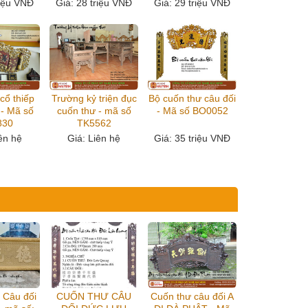
riệu VNĐ
Giá
: 28 triệu VNĐ
Giá
: 29 triệu VNĐ
cổ thiếp
Trường kỷ triện đục
Bộ cuốn thư câu đối
 - Mã số
cuốn thư - mã số
- Mã số BO0052
830
TK5562
iên hệ
Giá
: Liên hệ
Giá
: 35 triệu VNĐ
 Câu đối
CUỐN THƯ CÂU
Cuốn thư câu đối A