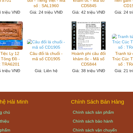
T5701
đối - Tiếng Việt - Mã
khảm ốc - Mã số
nền gấm 
số : SAL1960
CD5845
CD1
4 triệu VNĐ
Giá
: 24 triệu VNĐ
Giá
: 42 triệu VNĐ
Giá
: 24 t
Tiệc Ly 12
Câu đối lá chuối -
Hoành phi câu đối
Tranh tứ
 Tông Đồ -
mã số CD1905
khảm ốc - Mã số
Trúc Cúc 
: TRA6201
CD5844
số : T
5 triệu VNĐ
Giá
: Liên hệ
Giá
: 38 triệu VNĐ
Giá
: 21 t
hệ Hải Minh
Chính Sách Bán Hàng
g chủ
Chính sách sản phẩm
thiệu
Chính sách bảo hành
phẩm
Chính sách vận chuyển