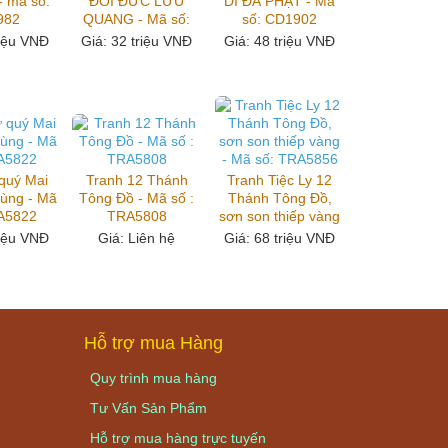
- mã số:
ĐỐI ĐỨC LƯU
DI ĐÀ PHẬT - Mã
982
QUANG - Mã số:
số: CD1902
CD1987
riệu VNĐ
Giá
: 32 triệu VNĐ
Giá
: 48 triệu VNĐ
 quý Mai
Tranh 12 Thánh
Tranh Tiệc Ly 12
Tùng - Mã
Tông Đồ - Mã số :
Thánh Tông Đồ,
RA5822
TRA5808
sơn son thiếp vàng
- Mã số: TRA5856
riệu VNĐ
Giá
: Liên hệ
Giá
: 68 triệu VNĐ
Hỗ trợ mua Hàng
Quy trình mua hàng
Tư Vấn Sản Phẩm
Hỗ trợ mua hàng trực tuyến