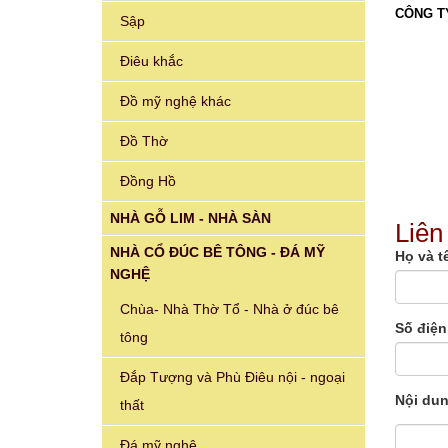
CÔNG T
Sập
Điêu khắc
Đồ mỹ nghệ khác
Đồ Thờ
Đồng Hồ
NHÀ GỖ LIM - NHÀ SÀN
Liên
NHÀ CỔ ĐÚC BÊ TÔNG - ĐÁ MỸ
Họ và t
NGHỆ
Chùa- Nhà Thờ Tổ - Nhà ở đúc bê
Số điện
tông
Đắp Tượng và Phù Điêu nội - ngoại
Nội du
thất
Đá mỹ nghệ