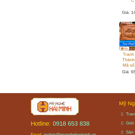
C
Giá
: 1
Tranh 
Thánh
Mã số
Giá
: 6
Mỹ Ng
Tran
Hotline:
0918 653 838
Giới 
Sản 
Email:
mnhm@mynghehaiminh.vn