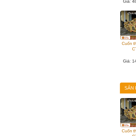
Giá
: 4
Cuốn th
C
Giá
: 1
SẢN
Cuốn th