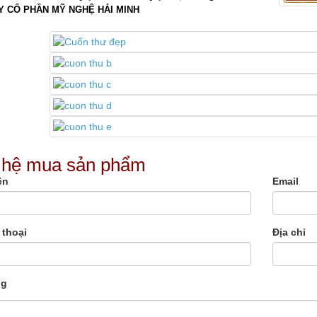
Y CỔ PHẦN MỸ NGHỆ HẢI MINH
 hệ mua sản phẩm
ên
Email
 thoại
Địa chỉ
ng