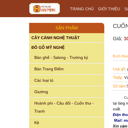
TRANG CHỦ
GIỚI THIỆU
S
CUỐN
SẢN PHẨM
CÂY CẢNH NGHỆ THUẬT
Giá:
3
ĐỒ GỖ MỸ NGHỆ
Kích th
Bàn ghế - Salong - Trường kỷ
Bàn Trang Điểm
Loại gỗ
: 
Thiếp:
Và
Các loại tủ
Số năm
:
Giường
Cuốn th
Hoành phi - Câu đối - Cuốn thư -
tại làng
xuất.
Tranh
Điện tho
Mail: 
Kệ
Xin cảm