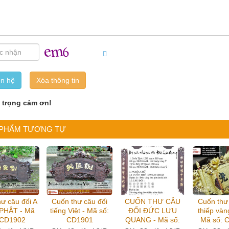
ên hệ
n trọng cảm ơn!
 PHẨM TƯƠNG TỰ
ư câu đối A
Cuốn thư câu đối
CUỐN THƯ CÂU
Cuốn thư
 PHẬT - Mã
tiếng Việt - Mã số:
ĐỐI ĐỨC LƯU
thiếp vàng
 CD1902
CD1901
QUANG - Mã số:
Mã số: 