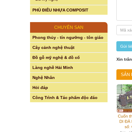
PHÙ ĐIÊU NHỰA COMPOSIT
CHUYÊN SAN
Phong thủy - tín ngưỡng - tôn giáo
Gửi li
Cây cảnh nghệ thuật
Đồ gỗ mỹ nghệ & đồ cổ
Xin trâ
Làng nghề Hải Minh
SẢN
Nghệ Nhân
Hỏi đáp
Công Trình & Tác phẩm độc đáo
Cuốn th
DI ĐÀ
số: