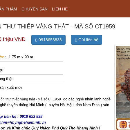
ẢN PHẨM
CHUYÊN SAN
LIÊN HỆ
 THƯ THIẾP VÀNG THẬT - MÃ SỐ CT1959
0 triệu VNĐ
0918653838
Gửi liên hệ
ước
: 1.75 m x 90 m
gụ
ng thật
Sản xuất mới
do các nghệ nhân lành nghề
ư thiếp vàng thật - Mã số CT1959
 nghề truyền thống Hải Minh ( huyện Hải Hậu, tỉnh Nam Định ) sản
ại liên hệ : 0918 653 838
mnhm@mynghehaiminh.vn
 ơn và Kính chúc Quý khách Phú Quý Thọ Khang Ninh !