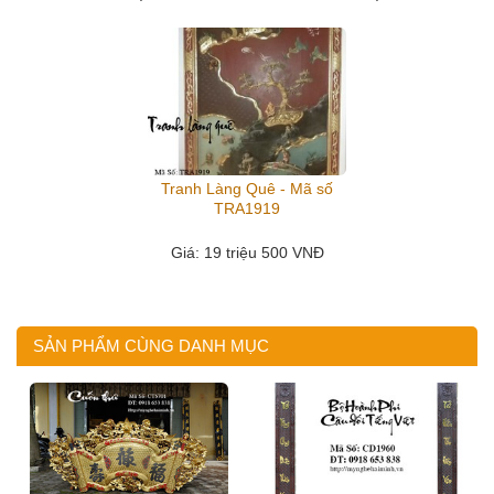
Tranh Làng Quê - Mã số
TRA1919
Giá
: 19 triệu 500 VNĐ
SẢN PHẨM CÙNG DANH MỤC