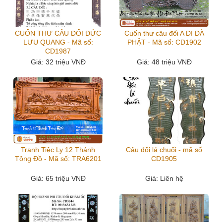
CUỐN THƯ CÂU ĐỐI ĐỨC
Cuốn thư câu đối A DI ĐÀ
LƯU QUANG - Mã số:
PHẬT - Mã số: CD1902
CD1987
Giá
: 32 triệu VNĐ
Giá
: 48 triệu VNĐ
Tranh Tiệc Ly 12 Thánh
Câu đối lá chuối - mã số
Tông Đồ - Mã số: TRA6201
CD1905
Giá
: 65 triệu VNĐ
Giá
: Liên hệ