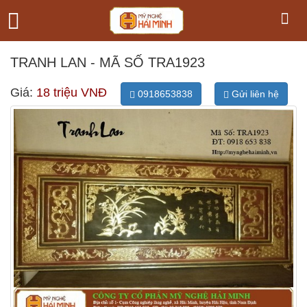
TRANH LAN - MÃ SỐ TRA1923
Giá:
18 triệu VNĐ
0918653838
Gửi liên hệ