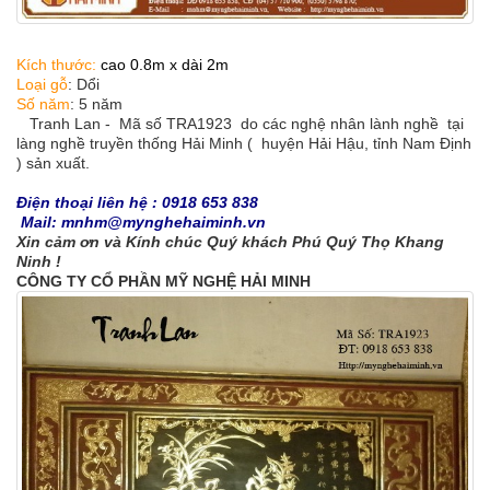
Kích thước:
cao 0.8m x dài 2m
Loại gỗ
: Dổi
Số năm
: 5 năm
Tranh Lan - Mã số TRA1923 do các nghệ nhân lành nghề tại
làng nghề truyền thống Hải Minh ( huyện Hải Hậu, tỉnh Nam Định
) sản xuất.
Điện thoại liên hệ : 0918 653 838
Mail: mnhm@mynghehaiminh.vn
Xin cảm ơn và Kính chúc Quý khách Phú Quý Thọ Khang
Ninh !
CÔNG TY CỔ PHẦN MỸ NGHỆ HẢI MINH