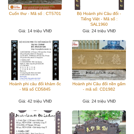
Cuốn thư - Mã số : CT5701
Bộ Hoành phi Câu đối -
Tiếng Việt - Mã số :
SAL1960
Giá
: 14 triệu VNĐ
Giá
: 24 triệu VNĐ
Hoành phi câu đối khảm ốc
Hoành phi Câu đối nền gấm
- Mã số CD5845
- mã số: CD1982
Giá
: 42 triệu VNĐ
Giá
: 24 triệu VNĐ