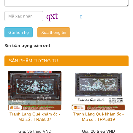
Gửi liên hệ
Xin trân trọng cảm ơn!
SẢN PHẨM TƯƠNG TỰ
Tranh Làng Quê khảm ốc -
Tranh Làng Quê khảm ốc -
Mã số : TRA5837
Mã số : TRA5819
Giá
: 35 triệu VNĐ
Giá
: 20 triệu VNĐ