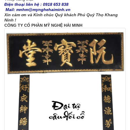
Điện thoại liên hệ : 0918 653 838
Mail: mnhm@mynghehaiminh.vn
Xin cảm ơn và Kính chúc Quý khách Phú Quý Thọ Khang
Ninh !
CÔNG TY CỔ PHẦN MỸ NGHỆ HẢI MINH