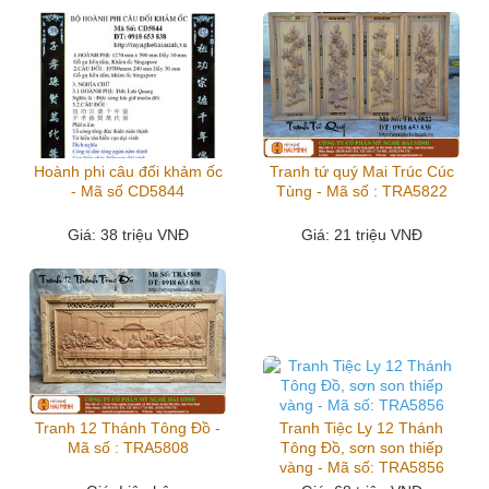
Hoành phi câu đối khảm ốc
Tranh tứ quý Mai Trúc Cúc
- Mã số CD5844
Tùng - Mã số : TRA5822
Giá
: 38 triệu VNĐ
Giá
: 21 triệu VNĐ
Tranh 12 Thánh Tông Đồ -
Tranh Tiệc Ly 12 Thánh
Mã số : TRA5808
Tông Đồ, sơn son thiếp
vàng - Mã số: TRA5856