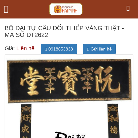
BỘ ĐẠI TỰ CÂU ĐỐI THIẾP VÀNG THẬT -
MÃ SỐ DT2622
Giá:
Liên hệ
0918653838
Gửi liên hệ