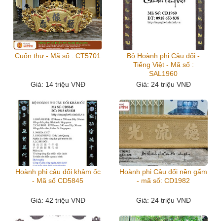
Cuốn thư - Mã số : CT5701
Bộ Hoành phi Câu đối -
Tiếng Việt - Mã số :
SAL1960
Giá
: 14 triệu VNĐ
Giá
: 24 triệu VNĐ
Hoành phi câu đối khảm ốc
Hoành phi Câu đối nền gấm
- Mã số CD5845
- mã số: CD1982
Giá
: 42 triệu VNĐ
Giá
: 24 triệu VNĐ