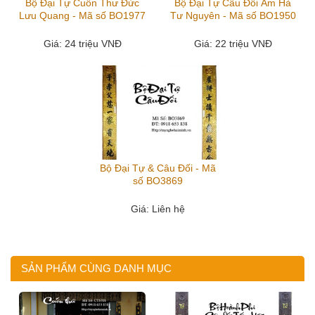
Bộ Đại Tự Cuốn Thư Đức
Bộ Đại Tự Câu Đối Ẩm Hà
Lưu Quang - Mã số BO1977
Tư Nguyên - Mã số BO1950
Giá
: 24 triệu VNĐ
Giá
: 22 triệu VNĐ
Bộ Đại Tự & Câu Đối - Mã
số BO3869
Giá
: Liên hệ
SẢN PHẨM CÙNG DANH MỤC