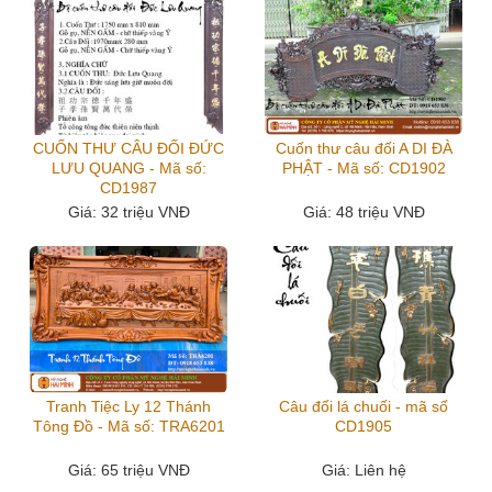
CUỐN THƯ CÂU ĐỐI ĐỨC
Cuốn thư câu đối A DI ĐÀ
LƯU QUANG - Mã số:
PHẬT - Mã số: CD1902
CD1987
Giá
: 32 triệu VNĐ
Giá
: 48 triệu VNĐ
Tranh Tiệc Ly 12 Thánh
Câu đối lá chuối - mã số
Tông Đồ - Mã số: TRA6201
CD1905
Giá
: 65 triệu VNĐ
Giá
: Liên hệ