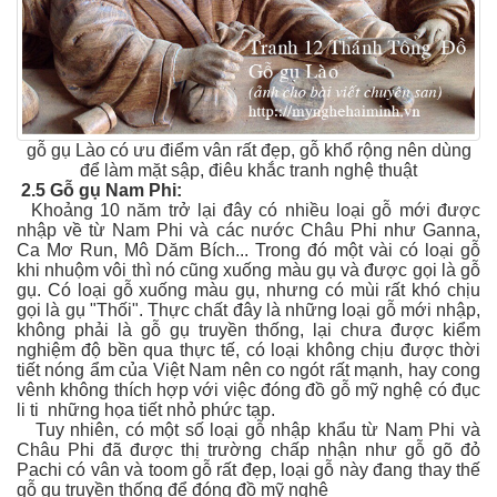
gỗ gụ Lào có ưu điểm vân rất đẹp, gỗ khổ rộng nên dùng
để làm mặt sập, điêu khắc tranh nghệ thuật
2.5 Gỗ gụ Nam Phi:
Khoảng 10 năm trở lại đây có nhiều loại gỗ mới được
nhập về từ Nam Phi và các nước Châu Phi như Ganna,
Ca Mơ Run, Mô Dăm Bích... Trong đó một vài có loại gỗ
khi nhuộm vôi thì nó cũng xuống màu gụ và được gọi là gỗ
gụ. Có loại gỗ xuống màu gụ, nhưng có mùi rất khó chịu
gọi là gụ "Thối". Thực chất đây là những loại gỗ mới nhập,
không phải là gỗ gụ truyền thống, lại chưa được kiểm
nghiệm độ bền qua thực tế, có loại không chịu được thời
tiết nóng ẩm của Việt Nam nên co ngót rất mạnh, hay cong
vênh không thích hợp với việc đóng đồ gỗ mỹ nghệ có đục
li ti những họa tiết nhỏ phức tạp.
Tuy nhiên, có một số loại gỗ nhập khẩu từ Nam Phi và
Châu Phi đã được thị trường chấp nhận như gỗ gõ đỏ
Pachi có vân và toom gỗ rất đẹp, loại gỗ này đang thay thế
gỗ gụ truyền thống để đóng đồ mỹ nghệ