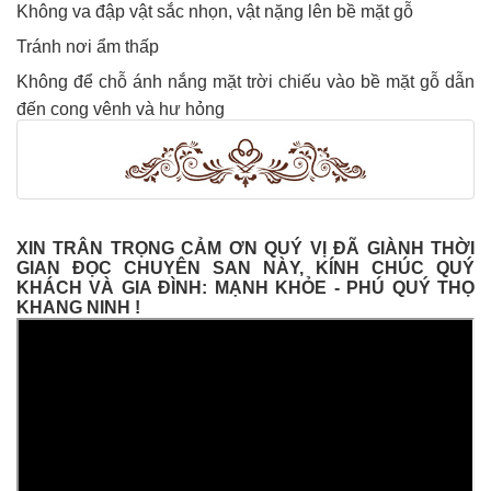
Không va đập vật sắc nhọn, vật nặng lên bề mặt gỗ
Tránh nơi ẩm thấp
Không để chỗ ánh nắng mặt trời chiếu vào bề mặt gỗ dẫn
đến cong vênh và hư hỏng
XIN TRÂN TRỌNG CẢM ƠN QUÝ VỊ ĐÃ GIÀNH THỜI
GIAN ĐỌC CHUYÊN SAN NÀY, KÍNH CHÚC QUÝ
KHÁCH VÀ GIA ĐÌNH: MẠNH KHỎE - PHÚ QUÝ THỌ
KHANG NINH !