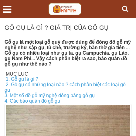
GỖ GỤ LÀ GÌ ? GIÁ TRỊ CỦA GỖ GỤ
Gỗ gụ là một loại gỗ quý được dùng để đóng đồ gỗ mỹ
nghệ như sập gụ, tủ chè, trường kỷ, bàn thờ gia tiên ...
Gỗ gụ có nhiều loại như gụ ta, gụ Campuchia, gụ Lào,
gụ Nam Phi... Vậy cách phân biệt ra sao, bảo quản đồ
gỗ gụ như thế nào ?
MỤC LỤC
1. Gỗ gụ là gì ?
2. Gỗ gụ có những loại nào ? cách phân biệt các loại gỗ
gụ
3. Một số đồ gỗ mỹ nghệ đóng bằng gỗ gụ
4. Các bảo quản đồ gỗ gụ