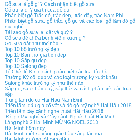
Gỗ sưa là gỗ gì ?
Cách nhận biết gỗ sưa
Gỗ gụ là gì ? giá trị của gỗ gụ
Phân biệt gỗ Trắc đỏ, trắc đen, trắc dây, trắc Nam Phi
Phân biệt gỗ sưa, gỗ trắc, gỗ gụ và các loại gỗ làm đồ gỗ
mỹ nghệ
Tải sao gỗ sưa lại đắt và quý ?
Gỗ sưa để chữa bệnh viêm xương ?
Gỗ Sưa đắt như thế nào ?
Top 10 bộ trường kỷ đẹp
Top 10 Bàn thờ gia tiên đẹp
Top 10 Sập gụ đẹp
Top 10 Salong đẹp
Tủ Chè, tủ Kinh, cách phân biệt các loại tủ chè
Trường Kỷ cổ, đẹp và các loại trường kỷ xuất khẩu
Salong khác trường kỷ như thế nào
Sập gụ, sập chân quỳ, sập thờ và cách phân biệt các loại
sập
Trung tâm đồ cổ Hải Hậu Nam Định
Triển lãm, đấu giá cổ vật và đồ gỗ mỹ nghệ Hải Hậu 2018
Triển lãm cây cảnh nghệ thuật Hải Hậu 2018
Đồ gỗ Mỹ nghệ và Cây cảnh Nghệ thuật Hải Minh
Làng nghề 2 Hải Minh MỪNG NOEL 2013
Hải Minh hôm nay
Hải Minh một xã vùng giáo hào sảng tài hoa
Hải Minh đường tới đẹp giàu