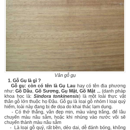
Vân gỗ gụ
1.
Gỗ Gụ là gì ?
Gỗ gụ: còn có tên là Gụ Lau
hay có tên địa phương
như:
Gõ Dầu
,
Gõ Sương, Gụ Mật, Gõ Mật ...
(danh pháp
khoa học là:
Sindora tonkinensis
) là một loài thực vật
thân gỗ lớn thuộc họ Đậu. Gỗ gụ là loại gỗ nhóm I loại quý
hiếm, loài này đang bị đe dọa do khai thác lạm dụng.
- Có thớ thẳng, vân đẹp mịn, màu vàng trắng, để lâu
chuyển màu nâu sẫm, hoặc khi nhúng vào nước vôi sẽ
chuyển thành màu nâu sẫm
-
Là loại gỗ quý, rất bền, dẻo dai, dễ đánh bóng, không