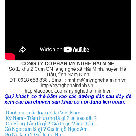
CÔNG TY CỔ PHẦN MỸ NGHỆ HẢI MINH
Số 1, khu 2 Cụm CN làng nghề xã Hải Minh, huyện Hải
Hậu, tỉnh Nam Định
ĐT: 0918 653 838 , Email : mnhm@mynghehaiminh.vn
http://mynghehaiminh.vn ,
http://facebook.com/my.nghe.hai.minh.vn
Quý khách có thể bấm vào các đường dẫn sau đây để
xem các bài chuyên san khác có nội dung liên quan:
Danh mục các loại gỗ tại Việt Nam
Kỳ Nam - Trầm Hương là gì ? tại sao đắt ?
Gỗ Vàng Tâm là gì ? Giá trị gỗ Vàng Tâm.
Gỗ Ngọc am là gì ? Giá trị gỗ Ngọc Am.
Gỗ Nu là gì ? Giá trị gỗ Nu