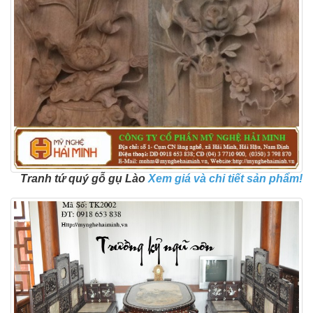
Tranh tứ quý gỗ gụ Lào
Xem giá và chi ti
ế
t s
ả
n ph
ẩ
m!