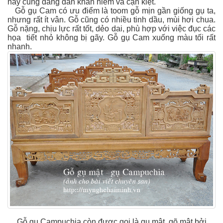
này cũng đang dần khan hiếm và cạn kiệt.
Gỗ gụ Cam có ưu điểm là toom gỗ mịn gần giống gụ ta,
nhưng rất ít vân. Gỗ cũng có nhiều tinh dầu, mùi hơi chua.
Gỗ nặng, chịu lực rất tốt, dẻo dai, phù hợp với việc đục các
họa tiết nhỏ không bị gãy. Gỗ gụ Cam xuống màu tối rất
nhanh.
Gỗ gụ Campuchia còn được gọi là gụ mật, gõ mật bởi