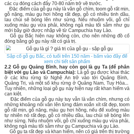
các cụ đóng cách đây 70-80 năm trở về trước.
Đặc điểm của gỗ gụ này là vân gỗ chìm, toom gỗ rất mịn,
gỗ nặng, màu gụ hơi hồng rất đẹp, gỗ có nhiều tinh dầu,
lau chùi sẽ bóng lên như sừng. Nếu nhuộm vôi, gỗ chỉ
xuống màu gụ vừa phải, không ngả màu tối sẫm như gụ
mới bây giờ được nhập về từ Campuchia hay Lào.
Gỗ gụ Bắc hiện nay không còn, cho nên những đồ cổ
đóng bằng gỗ gụ này rất có giá trị.
Sập cổ gỗ gụ Bắc, có tuổi trên 150 năm - bấm vào đây để
xem chi tiết sản phẩm
2.2 Gỗ gụ Quảng Bình, hay còn gọi là gụ Ta (để phân
biệt với gụ Lào và Campuchia):
Là gỗ gụ được khai thác
ở các khu rừng từ Nghệ An trở vào tới Quảng Bình,
Quảng Trị, và một số khu rừng ở Quảng Nam, Tuy Hòa...
Tuy nhiên, những loại gỗ gụ này hiện nay rất khan hiếm và
cạn kiệt.
Đặc điểm của gỗ gụ này tuy vẫn là vân chìm, nhưng có
những khoảng nổi vân lên từng đám xoắn xít rất đẹp, toom
gỗ rất mịn, gỗ nặng, màu gụ hơi hồng, nếu để xuống màu
tự nhiên nó rất đẹp, gỗ có nhiều dầu, lau chùi sẽ bóng lên
như sừng. Nếu nhuộm vôi, gỗ chỉ xuống màu gụ vừa phải,
không ngả màu tối sẫm như gụ Campuchia và gụ Lào.
Gỗ gụ ta rất đẹp và khan hiếm, nên có giá trên thị trường