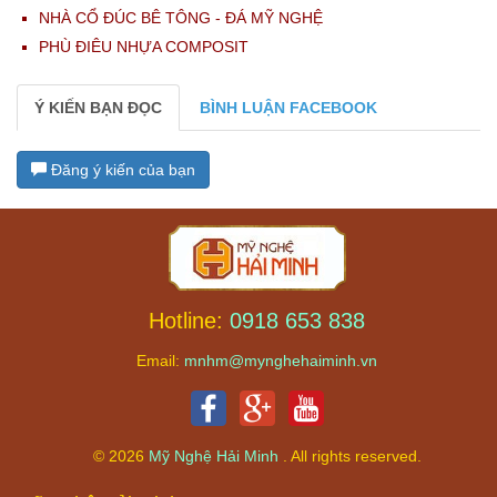
NHÀ CỔ ĐÚC BÊ TÔNG - ĐÁ MỸ NGHỆ
PHÙ ĐIÊU NHỰA COMPOSIT
Ý KIẾN BẠN ĐỌC
BÌNH LUẬN FACEBOOK
Đăng ý kiến của bạn
Hotline:
0918 653 838
Email:
mnhm@mynghehaiminh.vn
© 2026
Mỹ Nghệ Hải Minh
. All rights reserved.