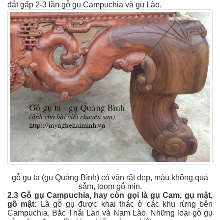
đắt gấp 2-3 lần gỗ gụ Campuchia và gụ Lào.
gỗ gụ ta (gụ Quảng Bình) có vân rất đẹp, màu không quá
sẫm, toom gỗ mịn.
2.3 Gỗ gụ Campuchia, hay còn gọi là gụ Cam, gụ mật,
gõ mật:
Là gỗ gụ được khai thác ở các khu rừng bên
Campuchia, Bắc Thái Lan và Nam Lào. Những loại gỗ gụ