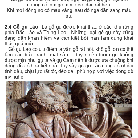
chúng có tom gỗ mịn, dẻo, dai, rất bền.
Khi mới đóng nó có màu vàng, sau đó ngả dần sang màu
gụ.
2.4 Gỗ gụ Lào:
Là gỗ gụ được khai thác ở các khu rừng
phía Bắc Lào và Trung Lào. Những loại gỗ gụ này cũng
đang dần khan hiếm và cạn kiệt bởi nạn lam dụng khai
thác quá mức.
Gỗ gụ Lào có ưu điểm là vân gỗ rất nổi, khổ gỗ lớn có thể
làm các bức tranh, mặt sập ... tuy nhiên toom gỗ không
được mịn như gụ ta và gụ Cam nên ít được ưa chuộng khi
đóng đồ có họa tiết nhỏ. Tuy vậy gỗ gụ Lào cũng có nhiều
tinh dầu, chịu lực rất tốt, dẻo dai, phù hợp với việc đóng đồ
mỹ nghệ