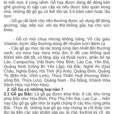
bị mối mọt, ít cong vênh. Gỗ hay được dùng để đóng bàn
ghế giường tủ sập cao cấp và nếu được bảo quản trong
nhà, những đồ gỗ gụ có thể tồn tại 3-4 trăm năm hoặc lâu
hơn.
- Gỗ gụ rất lành cho nên thường được sử dụng để đóng
giường, sập, tiếp xúc với da thịt không gây hại cho sức
khỏe.
- Gỗ có mùi chua nhưng không hăng. Vỏ cây giàu
Vitamin, trước đây thường dùng để nhuộm lưới đánh cá
- Cây gỗ gụ mọc rải rác trong rừng rậm nhiệt đới thường
xanh, ưa mưa hay mưa mùa ẩm, ở độ cao không quá
600m trên đất tốt, có tầng dày và thoát nước, phân bố tại
Lào, Campuchia, Việt Nam: Hòa Bình, Lào Cai, Yên Bái,
Quảng Ninh (Uông Bí: Yên Lập), Hà Bắc, Nghệ An (Quỳ
Châu, Nghĩa Đàn), Hà Tĩnh (Kỳ Anh), Quảng Bình, Quảng
Trị (Bến Hải: Vĩnh Linh), Thừa Thiên Huế (Hương Điền:
sông Bồ, Thừa Lưu), Quảng Nam - Đà Nẵng, Khánh Hòa
(Ninh Hòa: núi Hòn Hèo).
2.
Gỗ Gụ có những loại nào ?
2.1 Gỗ gụ Bắc:
Là gỗ gụ được khai thác ở các khu rừng
phía Bắc như Hòa Bình, Phú Thọ,Yên Bái. Lao Cai ... hiện
nay cây gỗ gụ gần như bị tuyệt chủng ở các khu rừng phía
Bắc. Thực tế, những loại gỗ gụ này chúng ta chỉ thấy còn
tồn tại trên các sản phẩm sập gụ, tủ chè, trường kỷ cổ do